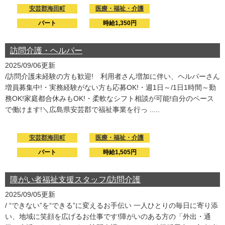
安芸郡海田町
医療・福祉・介護
パート
時給1,350円
訪問介護・ヘルパー
2025/09/06更新
/訪問介護未経験の方も歓迎! 利用者さん増加に伴い、ヘルパーさん
増員募集中!・実務経験がない方も応募OK!・週1日～/1日1時間～勤
務OK!家庭都合休みもOK!・柔軟なシフト相談が可能!自分のペース
で働けます!＼広島県安芸郡で福祉事業を行っ .....
安芸郡海田町
医療・福祉・介護
パート
時給1,505円
障がい者福祉支援スタッフ/訪問介護
2025/09/05更新
/ “できない”を“できる”に変えるお手伝い 一人ひとりの毎日に寄り添
い、地域に笑顔を広げるお仕事です!障がいのある方の「外出・通