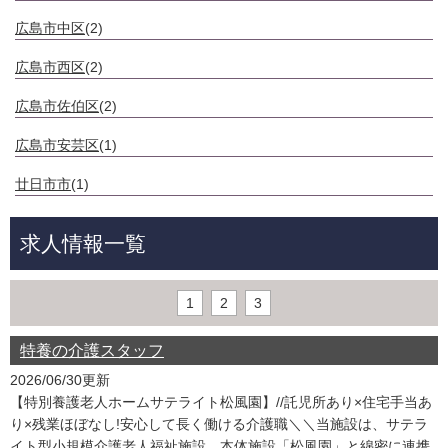
広島市中区
(2)
広島市西区
(2)
広島市佐伯区
(2)
広島市安芸区
(1)
廿日市市
(1)
求人情報一覧
1
2
3
特養の介護スタッフ
2026/06/30更新
【特別養護老人ホームサテライト松風園】//託児所あり×住宅手当あ
り×残業ほぼなし!安心して長く働ける介護職＼＼当施設は、サテラ
イト型小規模介護老人福祉施設。本体施設「松風園」と綿密に連携