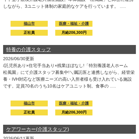
しながら、3ユニット体制の家庭的なケアを行っています。 .....
福山市
医療・福祉・介護
正社員
月給206,300円
特養の介護スタッフ
2026/06/30更新
/託児所あり×住宅手当あり×残業ほぼなし!「特別養護老人ホーム
松風園」にて介護スタッフ募集中!＼嘱託医と連携しながら、経管栄
養・IVH対応など医療ニーズの高い入所者様も受け入れている施設
です。定員70名のうち10名はケアユニット制。食事の .....
福山市
医療・福祉・介護
正社員
月給206,300円
ケアワーカー(介護スタッフ)
2026/06/11更新