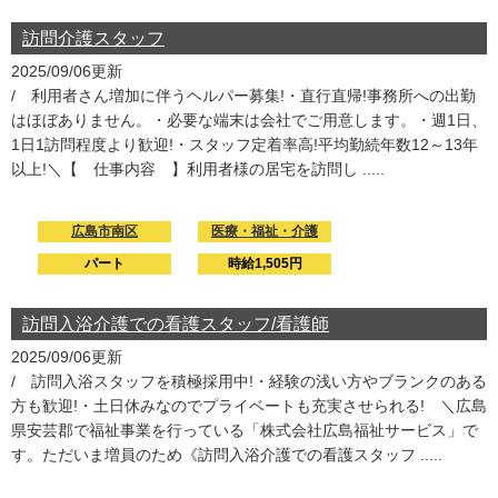
訪問介護スタッフ
2025/09/06更新
/ 利用者さん増加に伴うヘルパー募集!・直行直帰!事務所への出勤
はほぼありません。・必要な端末は会社でご用意します。・週1日、
1日1訪問程度より歓迎!・スタッフ定着率高!平均勤続年数12～13年
以上!＼【 仕事内容 】利用者様の居宅を訪問し .....
広島市南区
医療・福祉・介護
パート
時給1,505円
訪問入浴介護での看護スタッフ/看護師
2025/09/06更新
/ 訪問入浴スタッフを積極採用中!・経験の浅い方やブランクのある
方も歓迎!・土日休みなのでプライベートも充実させられる! ＼広島
県安芸郡で福祉事業を行っている「株式会社広島福祉サービス」で
す。ただいま増員のため《訪問入浴介護での看護スタッフ .....