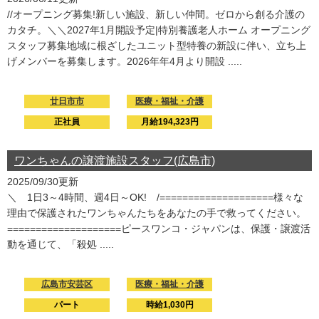
//オープニング募集!新しい施設、新しい仲間。ゼロから創る介護の
カタチ。＼＼2027年1月開設予定|特別養護老人ホーム オープニング
スタッフ募集地域に根ざしたユニット型特養の新設に伴い、立ち上
げメンバーを募集します。2026年年4月より開設 .....
廿日市市
医療・福祉・介護
正社員
月給194,323円
ワンちゃんの譲渡施設スタッフ(広島市)
2025/09/30更新
＼ 1日3～4時間、週4日～OK! /====================様々な
理由で保護されたワンちゃんたちをあなたの手で救ってください。
====================ピースワンコ・ジャパンは、保護・譲渡活
動を通じて、「殺処 .....
広島市安芸区
医療・福祉・介護
パート
時給1,030円