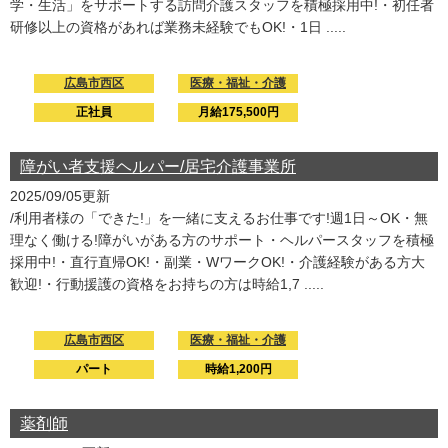
学・生活」をサポートする訪問介護スタッフを積極採用中!・初任者
研修以上の資格があれば業務未経験でもOK!・1日 .....
広島市西区
医療・福祉・介護
正社員
月給175,500円
障がい者支援ヘルパー/居宅介護事業所
2025/09/05更新
/利用者様の「できた!」を一緒に支えるお仕事です!週1日～OK・無
理なく働ける!障がいがある方のサポート・ヘルパースタッフを積極
採用中!・直行直帰OK!・副業・WワークOK!・介護経験がある方大
歓迎!・行動援護の資格をお持ちの方は時給1,7 .....
広島市西区
医療・福祉・介護
パート
時給1,200円
薬剤師